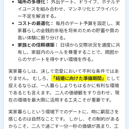
場所の多様化：
外出デート、ドライブ、ホテルデ
イユースを組み合わせ、マンネリ化とプライバシ
ー不足を解消する。
コストの最適化：
毎月のデート予算を設定し、実
家暮らしの金銭的余裕を将来のための貯蓄や質の
高い体験に振り分ける。
家族との信頼構築：
日頃から交際状況を適度に共
有し、家庭内のルールを尊重することで、周囲か
らのサポートを得やすい環境を作る。
実家暮らしは、決して恋愛において不利な条件ではあ
りません。 むしろ、
「結婚に向けた準備期間」
として
捉えるならば、一人暮らしよりもはるかに有利な環境
であるとも言えます。 二人の価値観をすり合わせ、現
在の環境を最大限に活用する工夫こそが重要です。
実家暮らしという環境下でのデートに、時に窮屈さを
感じるのは自然なことです。 しかし、その制約がある
からこそ、二人で過ごす一分一秒の価値が高まり、工