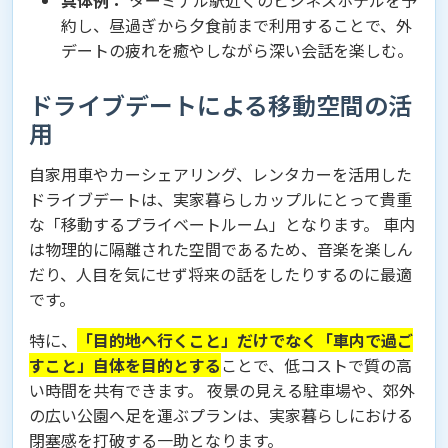
具体例：
ターミナル駅近くのビジネスホテルを予
約し、昼過ぎから夕食前まで利用することで、外
デートの疲れを癒やしながら深い会話を楽しむ。
ドライブデートによる移動空間の活
用
自家用車やカーシェアリング、レンタカーを活用した
ドライブデートは、実家暮らしカップルにとって貴重
な「移動するプライベートルーム」となります。 車内
は物理的に隔離された空間であるため、音楽を楽しん
だり、人目を気にせず将来の話をしたりするのに最適
です。
特に、
「目的地へ行くこと」だけでなく「車内で過ご
すこと」自体を目的とする
ことで、低コストで質の高
い時間を共有できます。 夜景の見える駐車場や、郊外
の広い公園へ足を運ぶプランは、実家暮らしにおける
閉塞感を打破する一助となります。