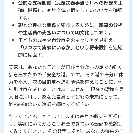
公的な支援制度（児童扶養手当等）への影響
を正
確に把握し、家計全体で損をしていないかを確認
する。
親との良好な関係を維持するために、
家事の分担
や生活費の支払いについて明文化
しておく。
子どもの成長や自分自身のキャリアを見据え、
「いつまで実家にいるか」という将来設計
を定期
的に見直す。
実家は、あなたと子どもが再び自分たちの足で力強く
歩き出すための「安全な港」です。 その港で十分に体
力を蓄え、次の目的地へ進む準備を整えることに、何
ら引け目を感じることはありません。 現在の環境を最
大限に活用し、あなた自身と子どもの未来にとって、
最も納得のいく選択を続けてください。
今すぐできることとして、まずは毎月の収支を可視化
し、実家にいるからこそ貯金できている金額を確認し
てみてください。 その数字こそが、あなたの将来の自