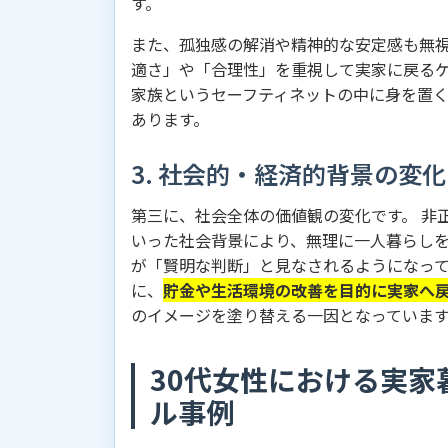
す。
また、孤独感の解消や精神的な安定感も無視
適さ」や「合理性」を重視して実家に戻る
家族というセーフティネットの中に身を置
あります。
3. 社会的・経済的背景の変化
第三に、社会全体の価値観の変化です。 非
いった社会背景により、無理に一人暮らし
が「賢明な判断」と見なされるようになって
に、
貯金や生活環境の改善を目的に実家へ戻
のイメージを塗り替える一因となっていま
30代女性における実
ル事例