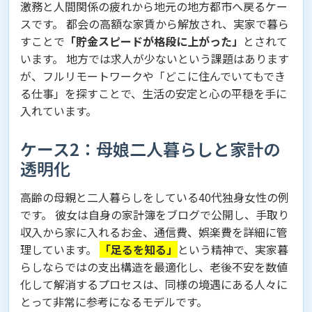
激務と人間関係の疲れから地元の地方都市へ戻るケー
スです。 都会の高額な家賃から解放され、実家で暮ら
すことで
「貯金スピードが格段に上がった」
とされて
います。 地方では求人が少ないという課題はあります
が、フルリモートワークや「どこに住んでいてもでき
る仕事」を探すことで、生活の安定と心の平穏を手に
入れています。
ケース2：母娘二人暮らしと家計の
透明化
高齢の母親と二人暮らしをしている40代独身女性の例
です。 彼女は自身の家計簿をブログで公開し、手取り
収入から家に入れるお金、通信費、娯楽費を詳細に管
理しています。
「足るを知る」
という精神で、実家暮
らしならではの支出構造を最適化し、老後不安を数値
化して解消するプロセスは、同様の境遇にある人々に
とって非常に参考になるモデルです。