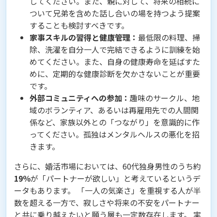
してください。また、親に対して、将来の相続に
ついて兄弟を含めた話し合いの場を持つよう提案
することも検討すべきです。
家事スキルの習得と健康管理：
最低限の料理、掃
除、洗濯を自分一人で完結できるように訓練を始
めてください。また、自身の健康寿命を延ばすた
めに、定期的な健康診断を欠かさないことが重要
です。
外部コミュニティへの参加：
趣味のサークル、地
域のボランティア、あるいは再雇用先での人間関
係など、家族以外との「つながり」を意識的に作
ってください。孤独はメンタルヘルスの悪化を招
きます。
さらに、婚活市場においては、60代独身男性のうち約
19％
が「パートナーが欲しい」と考えているというデ
ータもあります。 「一人の気楽さ」を重視する人が半
数を超える一方で、寂しさや将来の不安をパートナー
と共に乗り越えたいと願う層も一定数存在します。 実