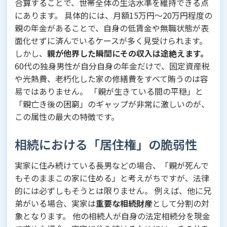
合算することで、世帯全体の生活水準を維持できる点
にあります。 具体的には、月額15万円〜20万円程度の
親の年金があることで、自身の低賃金や無職状態が表
面化せずに済んでいるケースが多く見受けられます。
しかし、
親が他界した瞬間にその収入は途絶えます。
60代の独身男性が自分自身の年金だけで、固定資産税
や光熱費、老朽化した家の修繕費をすべて賄うのは容
易ではありません。 「親が生きている間の平穏」と
「親亡き後の困窮」のギャップが非常に激しいのが、
この属性の最大の特徴です。
相続における「居住権」の脆弱性
実家に住み続けている長男などの場合、「親が死んで
もそのままこの家に住める」と考えがちですが、法律
的には必ずしもそうとは限りません。 例えば、他に兄
弟がいる場合、実家は
重要な相続財産
として分割の対
象となります。 他の相続人が自身の法定相続分を現金