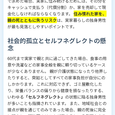
で求めた場合、実家に住み続けるためには、その分を
キャッシュで支払う（代償分割）か、家を売却して現
金化しなければならなくなります。
住み慣れた家を、
親の死とともに失うリスク
は、実家暮らしの独身男性
が最も見落としやすいポイントです。
社会的孤立とセルフネグレクトの懸
念
60代まで実家で親と共に過ごしてきた場合、食事の用
意や洗濯などの家事全般を親に頼り切っているケース
が少なくありません。 親が介護状態になったり他界し
たりすると、突如としてすべての家事負担が自分にの
しかかります。 これに対応できず、ゴミ屋敷化した
り、栄養バランスの偏りから健康を損なったりする、
いわゆる
「セルフネグレクト」
の状態に陥る独身男性
が多いことも指摘されています。 また、地域社会との
接点が親を通じてのみであった場合、親の死後に完全