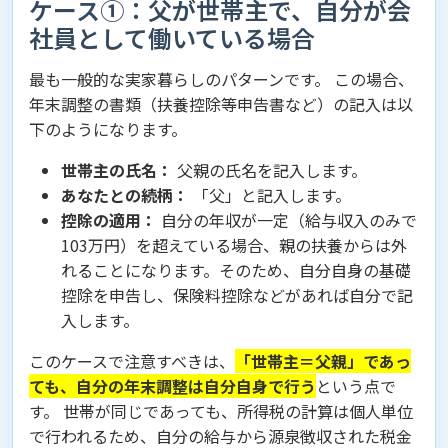
ケース①：父が世帯主で、自分が会
社員として働いている場合
最も一般的な実家暮らしのパターンです。 この場合、
年末調整の書類（扶養控除等申告書など）の記入は以
下のようになります。
世帯主の氏名：
父親の氏名を記入します。
あなたとの続柄：
「父」と記入します。
控除の適用：
自分の年収が一定（給与収入のみで
103万円）を超えている場合、親の扶養からは外
れることになります。そのため、自分自身の基礎
控除を申告し、保険料控除などがあれば自分で記
入します。
このケースで注意すべきは、
「世帯主＝父親」であっ
ても、自分の年末調整は自分自身で行う
という点で
す。 世帯が同じであっても、所得税の計算は個人単位
で行われるため、自分の給与から源泉徴収された税金