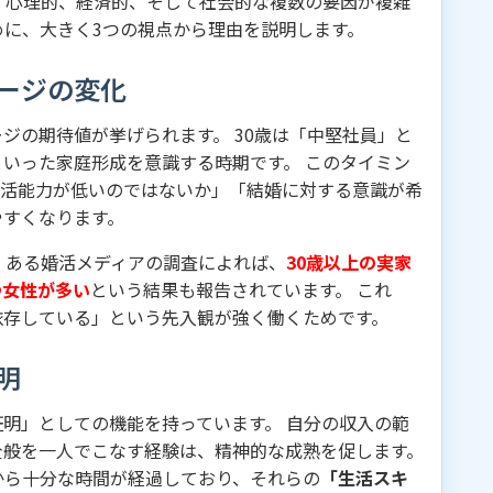
、心理的、経済的、そして社会的な複数の要因が複雑
めに、大きく3つの視点から理由を説明します。
ージの変化
ジの期待値が挙げられます。 30歳は「中堅社員」と
いった家庭形成を意識する時期です。 このタイミン
生活能力が低いのではないか」「結婚に対する意識が希
やすくなります。
 ある婚活メディアの調査によれば、
30歳以上の実家
つ女性が多い
という結果も報告されています。 これ
依存している」という先入観が強く働くためです。
明
明」としての機能を持っています。 自分の収入の範
全般を一人でこなす経験は、精神的な成熟を促します。
から十分な時間が経過しており、それらの
「生活スキ