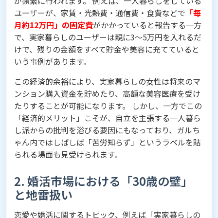
が頻繁に行われます。 例えば、一人暮らしをしている
ユーザーが、家賃・光熱費・通信費・食費などで
「毎
月約12万円」の固定費
がかかっていると報告する一方
で、実家暮らしのユーザーは親に3〜5万円を入れるだ
けで、残りの金額をすべて貯金や美容に充てていると
いう事例があります。
この経済的余裕により、実家暮らしの女性は将来のマ
ンション購入資金を貯めたり、高額な美容医療を受け
たりすることが可能になります。 しかし、一方でこの
「経済的メリット」こそが、自立を主張する一人暮ら
し派からの批判を浴びる要因にもなっており、ガルち
ゃん内ではしばしば「苦労知らず」というラベルを貼
られる場面も見受けられます。
2. 婚活市場における「30歳の壁」
と地雷扱い
恋愛や婚活に関するトピック、例えば「実家暮らしの